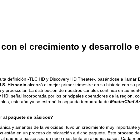
con el crecimiento y desarrollo 
alta definición -TLC HD y Discovery HD Theater-, pasándose a llamar
.S. Hispanic
alcanzó el mejor primer trimestre en su historia con su p
ida y preescolar. La distribución de nuestros canales continúa en aum
y HD
, señal incorporada por los principales operadores de la región, c
inales, este año ya se estrenó la segunda temporada de
MasterChef A
r al paquete de básicos?
ánica y amantes de la velocidad, tuvo un crecimiento muy importante
ros están en un proceso de migración a dicho paquete. Este proceso d
ón al paquete básico sea un poco más lenta en algunos casos. Cada merc