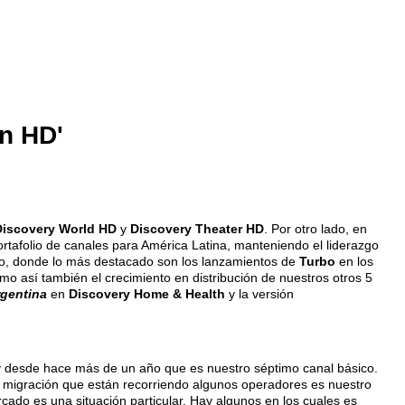
en HD'
Discovery World HD
y
Discovery Theater HD
. Por otro lado, en
ortafolio de canales para América Latina, manteniendo el liderazgo
ento, donde lo más destacado son los lanzamientos de
Turbo
en los
omo así también el crecimiento en distribución de nuestros otros 5
rgentina
en
Discovery Home & Health
y la versión
 y desde hace más de un año que es nuestro séptimo canal básico.
e migración que están recorriendo algunos operadores es nuestro
ado es una situación particular. Hay algunos en los cuales es