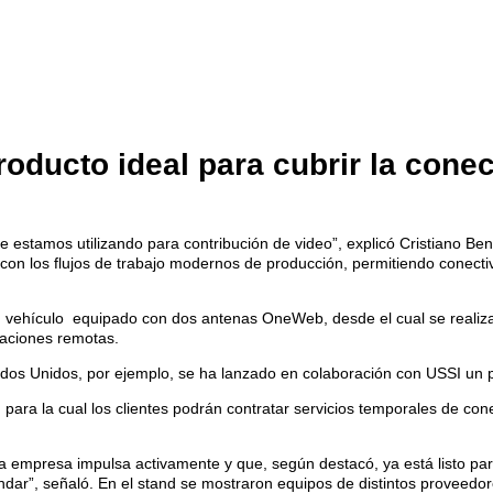
roducto ideal para cubrir la cone
 estamos utilizando para contribución de video”, explicó Cristiano B
al con los flujos de trabajo modernos de producción, permitiendo cone
 vehículo equipado con dos antenas OneWeb, desde el cual se realizab
caciones remotas.
dos Unidos, por ejemplo, se ha lanzado en colaboración con USSI un pa
para la cual los clientes podrán contratar servicios temporales de cone
a empresa impulsa activamente y que, según destacó, ya está listo para
tándar”, señaló. En el stand se mostraron equipos de distintos proveedo