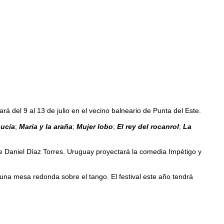
rá del 9 al 13 de julio en el vecino balneario de Punta del Este.
Lucía
;
María y la araña
;
Mujer lobo
;
El rey del rocanrol
;
La
de Daniel Díaz Torres. Uruguay proyectará la comedia Impétigo y
o una mesa redonda sobre el tango. El festival este año tendrá