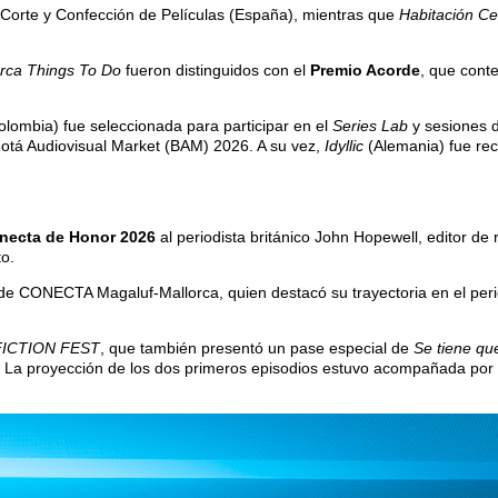
 Corte y Confección de Películas (España), mientras que
Habitación Ce
orca Things To Do
fueron distinguidos con el
Premio Acorde
, que cont
lombia) fue seleccionada para participar en el
Series Lab
y sesiones d
ogotá Audiovisual Market (BAM) 2026. A su vez,
Idyllic
(Alemania) fue rec
necta de Honor 2026
al periodista británico John Hopewell, editor de
to.
de CONECTA Magaluf-Mallorca, quien destacó su trayectoria en el perio
FICTION FEST
, que también presentó un pase especial de
Se tiene qu
. La proyección de los dos primeros episodios estuvo acompañada por 