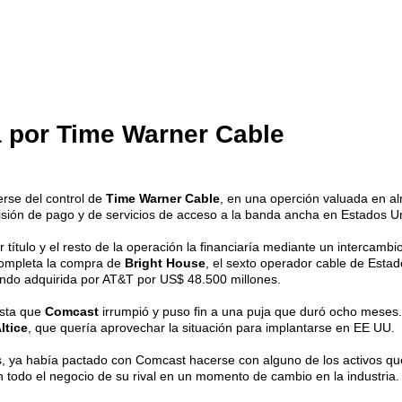
 por Time Warner Cable
erse del control de
Time Warner Cable
, en una operción valuada en a
visión de pago y de servicios de acceso a la banda ancha en Estados U
título y el resto de la operación la financiaría mediante un intercamb
completa la compra de
Bright House
, el sexto operador cable de Estad
ndo adquirida por AT&T por US$ 48.500 millones.
asta que
Comcast
irrumpió y puso fin a una puja que duró ocho meses.
ltice
, que quería aprovechar la situación para implantarse en EE UU.
s, ya había pactado con Comcast hacerse con alguno de los activos qu
 todo el negocio de su rival en un momento de cambio en la industria.