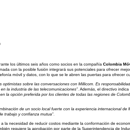
o
rante los últimos seis años como socios en la compañía
Colombia Móv
da con la posible fusión integrará sus potenciales para ofrecer mejor
elefonía móvil y datos, con lo que se le abren las puertas para ofrecer c
 optimistas sobre las conversaciones con Millicom. Es responsabilida
en la industria de las telecomunicaciones”
. Además, el directivo indic
n la opción preferida por los clientes de todas las regiones de Colomb
ombinación de un socio local fuerte con la experiencia internacional de
de trabajo y confianza mutua”
.
 la necesidad de reducir costos mediante la conformación de economía
ambién requiere la aprobación por parte de la Superintendencia de Indu