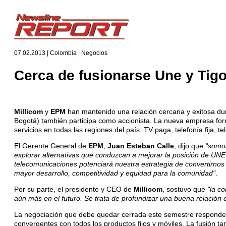
07.02.2013 | Colombia | Negocios
Cerca de fusionarse Une y Tig
Millicom
y
EPM
han mantenido una relación cercana y exitosa du
Bogotá) también participa como accionista. La nueva empresa forma
servicios en todas las regiones del país: TV paga, telefonía fija, t
El Gerente General de
EPM
,
Juan Esteban Calle
, dijo que
“somos
explorar alternativas que conduzcan a mejorar la posición de UNE 
telecomunicaciones potenciará nuestra estrategia de convertirnos e
mayor desarrollo, competitividad y equidad para la comunidad"
.
Por su parte, el presidente y CEO de
Millicom
, sostuvo que
"la c
aún más en el futuro. Se trata de profundizar una buena relación 
La negociación que debe quedar cerrada este semestre responde a
convergentes con todos los productos fijos y móviles. La fusión t