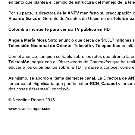
en tanto que plantea el cambio de estructura del manejo de la tel
Por su parte, la directora de la
ANTV
manifestó su preocupación co
Ricardo Garzón
, Gerente de Asuntos de Gobierno de
Telefónica
Colombia invirtierte para ver su TV pública en HD
Ángela María Mora Soto
anunció que cerca de $4.317 millones se
Televisión Nacional de Oriente
,
Telecafé
y
Telepacífico
en alta
Con el anuncio, también se habló sobre los retos que afronta la en
Televisión
; seguir con el
Observatorio de Contenidos
que ha reali
educar a los colombianos sobre la TDT y darse a conocer como enti
Asímismo, se abordó el tema del tercer canal. La Directora de
AN
tercer canal. Significaría que puede haber
RCN
,
Caracol
y tercer
dos cosas diferentes", concluyó.
© Newsline Report 2015
www.newslinereport.com