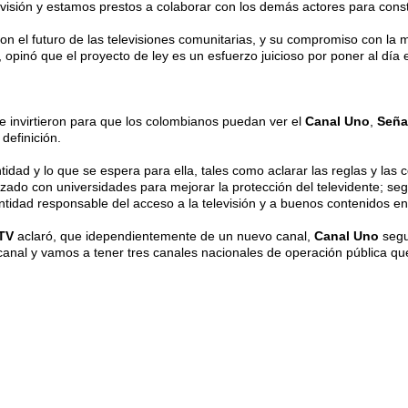
evisión y estamos prestos a colaborar con los demás actores para cons
n el futuro de las televisiones comunitarias, y su compromiso con la m
, opinó que el proyecto de ley es un esfuerzo juicioso por poner al día
 invirtieron para que los colombianos puedan ver el
Canal Uno
,
Seña
 definición.
tidad y lo que se espera para ella, tales como aclarar las reglas y las
zado con universidades para mejorar la protección del televidente; segu
dad responsable del acceso a la televisión y a buenos contenidos en p
TV
aclaró, que idependientemente de un nuevo canal,
Canal Uno
segu
 canal y vamos a tener tres canales nacionales de operación pública q