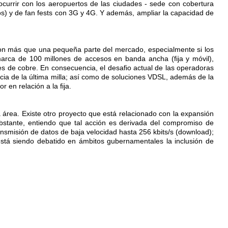
urrir con los aeropuertos de las ciudades - sede con cobertura
os) y de fan fests con 3G y 4G. Y además, ampliar la capacidad de
 son más que una pequeña parte del mercado, especialmente si los
rca de 100 millones de accesos en banda ancha (fija y móvil),
 de cobre. En consecuencia, el desafio actual de las operadoras
ncia de la última milla; así como de soluciones VDSL, además de la
en relación a la fija.
área. Existe otro proyecto que está relacionado con la expansión
obstante, entiendo que tal acción es derivada del compromiso de
ansmisión de datos de baja velocidad hasta 256 kbits/s (download);
 está siendo debatido en ámbitos gubernamentales la inclusión de