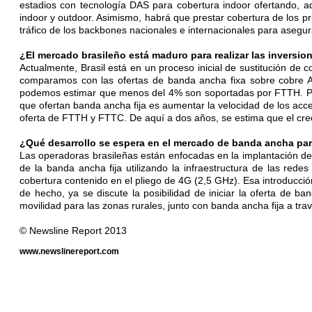
estadios con tecnología DAS para cobertura indoor ofertando, 
indoor y outdoor. Asimismo, habrá que prestar cobertura de los p
tráfico de los backbones nacionales e internacionales para asegura
¿El mercado brasileño está maduro para realizar las inversi
Actualmente, Brasil está en un proceso inicial de sustitución d
comparamos con las ofertas de banda ancha fixa sobre cobre A
podemos estimar que menos del 4% son soportadas por FTTH. Por 
que ofertan banda ancha fija es aumentar la velocidad de los acce
oferta de FTTH y FTTC. De aquí a dos años, se estima que el crec
¿Qué desarrollo se espera en el mercado de banda ancha pa
Las operadoras brasileñas están enfocadas en la implantación de
de la banda ancha fija utilizando la infraestructura de las re
cobertura contenido en el pliego de 4G (2,5 GHz). Esa introducció
de hecho, ya se discute la posibilidad de iniciar la oferta de 
movilidad para las zonas rurales, junto con banda ancha fija a tr
© Newsline Report 2013
www.newslinereport.com