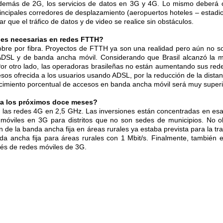
además de 2G, los servicios de datos en 3G y 4G. Lo mismo deberá oc
rincipales corredores de desplazamiento (aeropuertos hoteles – estadi
r que el tráfico de datos y de video se realice sin obstáculos.
ones necesarias en redes FTTH?
e cobre por fibra. Proyectos de FTTH ya son una realidad pero aún no
DSL y de banda ancha móvil. Considerando que Brasil alcanzó la ma
otro lado, las operadoras brasileñas no están aumentando sus redes
sos ofrecida a los usuarios usando ADSL, por la reducción de la dista
imiento porcentual de accesos en banda ancha móvil será muy superior 
ra los próximos doce meses?
 las redes 4G en 2,5 GHz. Las inversiones están concentradas en esa 
des móviles en 3G para distritos que no son sedes de municipios. No 
n de la banda ancha fija en áreas rurales ya estaba prevista para la tr
banda ancha fija para áreas rurales con 1 Mbit/s. Finalmente, también
avés de redes móviles de 3G.