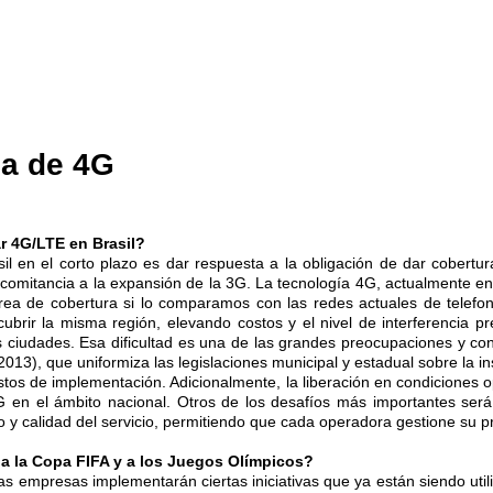
da de 4G
r 4G/LTE en Brasil?
il en el corto plazo es dar respuesta a la obligación de dar cobert
comitancia a la expansión de la 3G. La tecnología 4G, actualmente en B
rea de cobertura si lo comparamos con las redes actuales de telefoní
brir la misma región, elevando costos y el nivel de interferencia pre
 ciudades. Esa dificultad es una de las grandes preocupaciones y con
013), que uniformiza las legislaciones municipal y estadual sobre la in
stos de implementación. Adicionalmente, la liberación en condiciones 
 4G en el ámbito nacional. Otros de los desafíos más importantes será 
y calidad del servicio, permitiendo que cada operadora gestione su pr
 a la Copa FIFA y a los Juegos Olímpicos?
las empresas implementarán ciertas iniciativas que ya están siendo ut