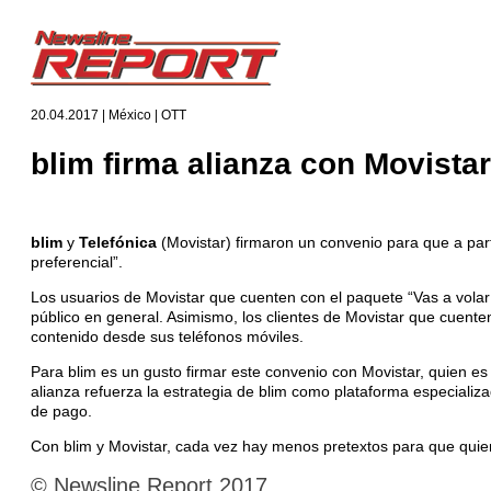
20.04.2017 | México | OTT
blim firma alianza con Movistar
blim
y
Telefónica
(Movistar) firmaron un convenio para que a part
preferencial”.
Los usuarios de Movistar que cuenten con el paquete “Vas a volar 0
público en general. Asimismo, los clientes de Movistar que cuenten
contenido desde sus teléfonos móviles.
Para blim es un gusto firmar este convenio con Movistar, quien es
alianza refuerza la estrategia de blim como plataforma especializ
de pago.
Con blim y Movistar, cada vez hay menos pretextos para que quien
© Newsline Report 2017