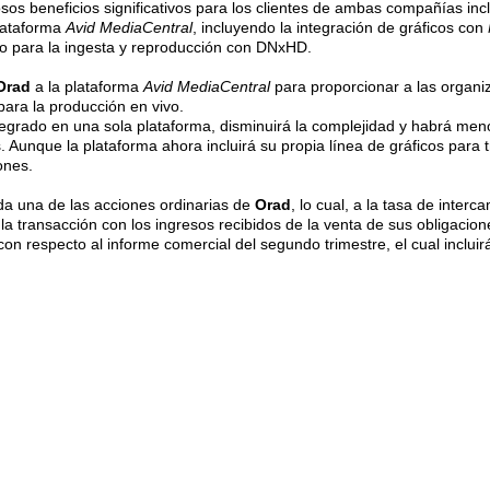
os beneficios significativos para los clientes de ambas compañías in
plataforma
Avid MediaCentral
, incluyendo la integración de gráficos con
deo para la ingesta y reproducción con DNxHD.
Orad
a la plataforma
Avid MediaCentral
para proporcionar a las organiz
para la producción en vivo.
tegrado en una sola plataforma, disminuirá la complejidad y habrá men
Aunque la plataforma ahora incluirá su propia línea de gráficos para 
ones.
da una de las acciones ordinarias de
Orad
, lo cual, a la tasa de inte
 la transacción con los ingresos recibidos de la venta de sus obligacio
 respecto al informe comercial del segundo trimestre, el cual incluirá