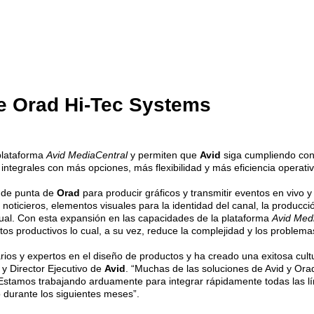
de Orad Hi-Tec Systems
plataforma
Avid MediaCentral
y permiten que
Avid
siga cumpliendo con
 integrales con más opciones, más flexibilidad y más eficiencia operativ
a de punta de
Orad
para producir gráficos y transmitir eventos en vivo 
 noticieros, elementos visuales para la identidad del canal, la producc
irtual. Con esta expansión en las capacidades de la plataforma
Avid Med
s productivos lo cual, a su vez, reduce la complejidad y los problemas
ios y expertos en el diseño de productos y ha creado una exitosa cultu
 y Director Ejecutivo de
Avid
. “Muchas de las soluciones de Avid y Ora
 Estamos trabajando arduamente para integrar rápidamente todas las l
durante los siguientes meses”.