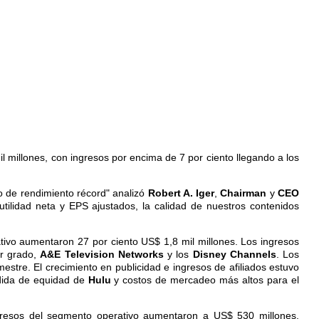
 millones, con ingresos por encima de 7 por ciento llegando a los
o de rendimiento récord" analizó
Robert A. Iger
,
Chairman
y
CEO
tilidad neta y EPS ajustados, la calidad de nuestros contenidos
tivo aumentaron 27 por ciento US$ 1,8 mil millones. Los ingresos
r grado,
A&E Television Networks
y los
Disney Channels
. Los
stre. El crecimiento en publicidad e ingresos de afiliados estuvo
dida de equidad de
Hulu
y costos de mercadeo más altos para el
ngresos del segmento operativo aumentaron a US$ 530 millones,