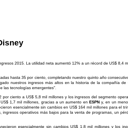
Disney
ngresos 2015. La utilidad neta aumentó 12% a un récord de US$ 8,4 mil
tadas hasta 35 por ciento, completando nuestro quinto año consecutiv
egado nuestros ingresos más altos en la historia de la compañía de u
de las tecnologías emergentes".
 por ciento a US$ 5,8 mil millones y los ingresos del segmento opera
 US$ 1,7 mil millones, gracias a un aumento en
ESPN
y, en un meno
cieron esencialmente sin cambios en US$ 164 mil millones para el trime
, ingresos operativos más bajos para la venta de programas, un pér
anecieron esencialmente sin cambios US$ 1,8 mil millones y los i