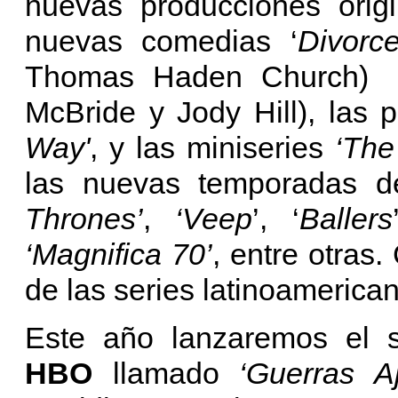
nuevas producciones orig
nuevas comedias ‘
Divorc
Thomas Haden Church) 
McBride y Jody Hill), las p
Way'
, y las miniseries
‘The
las nuevas temporadas d
Thrones’
,
‘Veep
’, ‘
Ballers
‘Magnifica 70’
, entre otras
de las series latinoamerica
Este año lanzaremos el s
HBO
llamado
‘Guerras Aj