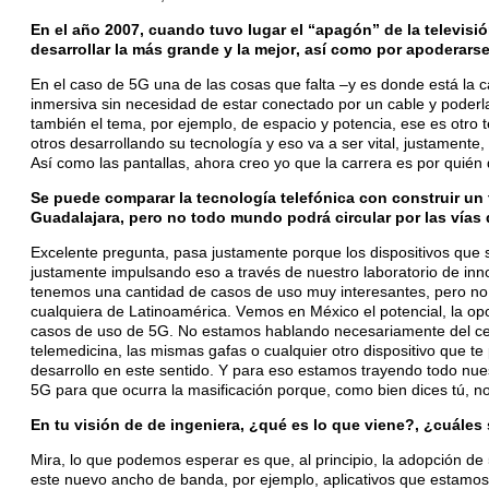
En el año 2007, cuando tuvo lugar el “apagón” de la televisió
desarrollar la más grande y la mejor, así como por apoderar
En el caso de 5G una de las cosas que falta –y es donde está la ca
inmersiva sin necesidad de estar conectado por un cable y poderla
también el tema, por ejemplo, de espacio y potencia, ese es otr
otros desarrollando su tecnología y eso va a ser vital, justamente
Así como las pantallas, ahora creo yo que la carrera es por quién 
Se puede comparar la tecnología telefónica con construir un 
Guadalajara, pero no todo mundo podrá circular por las vías
Excelente pregunta, pasa justamente porque los dispositivos que
justamente impulsando eso a través de nuestro laboratorio de inn
tenemos una cantidad de casos de uso muy interesantes, pero no 
cualquiera de Latinoamérica. Vemos en México el potencial, la op
casos de uso de 5G. No estamos hablando necesariamente del cel
telemedicina, las mismas gafas o cualquier otro dispositivo que t
desarrollo en este sentido. Y para eso estamos trayendo todo nu
5G para que ocurra la masificación porque, como bien dices tú, nos
En tu visión de de ingeniera, ¿qué es lo que viene?, ¿cuále
Mira, lo que podemos esperar es que, al principio, la adopción de 
este nuevo ancho de banda, por ejemplo, aplicativos que estamos v