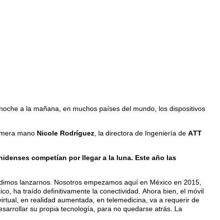
a noche a la mañana, en muchos países del mundo, los dispositivos
primera mano
Nicole Rodríguez
, la directora de Ingeniería de
ATT
denses competían por llegar a la luna. Este año las
decidimos lanzarnos. Nosotros empezamos aquí en México en 2015,
co, ha traído definitivamente la conectividad. Ahora bien, el móvil
virtual, en realidad aumentada, en telemedicina, va a requerir de
esarrollar su propia tecnología, para no quedarse atrás. La