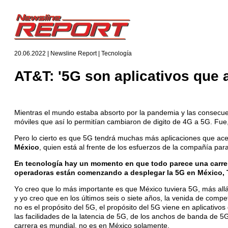
20.06.2022 | Newsline Report | Tecnología
AT&T: '5G son aplicativos que
Mientras el mundo estaba absorto por la pandemia y las consecuen
móviles que así lo permitían cambiaron de digito de 4G a 5G. Fue, s
Pero lo cierto es que 5G tendrá muchas más aplicaciones que ace
México
, quien está al frente de los esfuerzos de la compañía par
En tecnología hay un momento en que todo parece una carrera
operadoras están comenzando a desplegar la 5G en México, Te
Yo creo que lo más importante es que México tuviera 5G, más all
y yo creo que en los últimos seis o siete años, la venida de compet
no es el propósito del 5G, el propósito del 5G viene en aplicativo
las facilidades de la latencia de 5G, de los anchos de banda de 5
carrera es mundial, no es en México solamente.