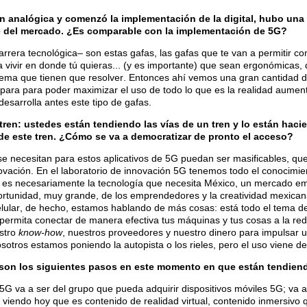
n analógica y comenzó la implementación de la digital, hubo una c
se del mercado. ¿Es comparable con la implementación de 5G?
rrera tecnológica– son estas gafas, las gafas que te van a permitir cone
 vivir en donde tú quieras... (y es importante) que sean ergonómicas, 
o tema que tienen que resolver. Entonces ahí vemos una gran cantidad
, para para poder maximizar el uso de todo lo que es la realidad aumenta
desarrolla antes este tipo de gafas.
tren: ustedes están tendiendo las vías de un tren y lo están hac
 de este tren. ¿Cómo se va a democratizar de pronto el acceso?
 se necesitan para estos aplicativos de 5G puedan ser masificables, q
ovación. En el laboratorio de innovación 5G tenemos todo el conocimie
es necesariamente la tecnología que necesita México, un mercado emer
ortunidad, muy grande, de los emprendedores y la creatividad mexicana
ular, de hecho, estamos hablando de más cosas: está todo el tema d
e permita conectar de manera efectiva tus máquinas y tus cosas a la re
estro
know-how
, nuestros proveedores y nuestro dinero para impulsar
otros estamos poniendo la autopista o los rieles, pero el uso viene de 
s son los siguientes pasos en este momento en que están tendiend
5G va a ser del grupo que pueda adquirir dispositivos móviles 5G; va a
iendo hoy que es contenido de realidad virtual, contenido inmersivo qu