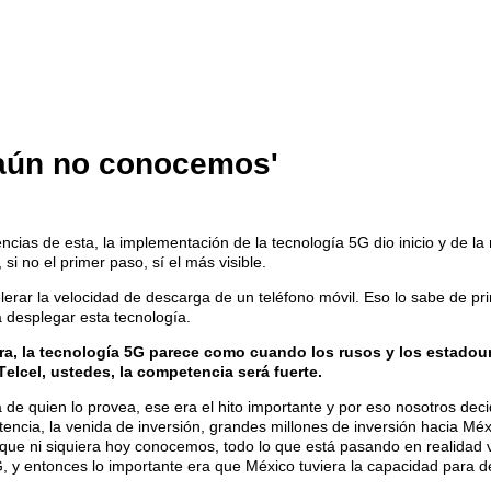
 aún no conocemos'
cias de esta, la implementación de la tecnología 5G dio inicio y de l
i no el primer paso, sí el más visible.
lerar la velocidad de descarga de un teléfono móvil. Eso lo sabe de 
a desplegar esta tecnología.
, la tecnología 5G parece como cuando los rusos y los estadouni
lcel, ustedes, la competencia será fuerte.
á de quien lo provea, ese era el hito importante y por eso nosotros 
encia, la venida de inversión, grandes millones de inversión hacia Méxi
s que ni siquiera hoy conocemos, todo lo que está pasando en realidad 
G, y entonces lo importante era que México tuviera la capacidad para d