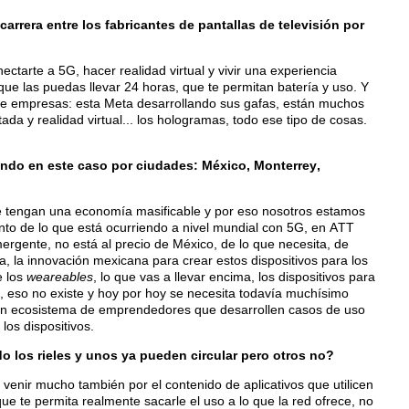
arrera entre los fabricantes de pantallas de televisión por
ctarte a 5G, hacer realidad virtual y vivir una experiencia
que las puedas llevar 24 horas, que te permitan batería y uso. Y
 de empresas: esta Meta desarrollando sus gafas, están muchos
da y realidad virtual... los hologramas, todo ese tipo de cosas.
iendo en este caso por ciudades: México, Monterrey,
ue tengan una economía masificable y por eso nosotros estamos
nto de lo que está ocurriendo a nivel mundial con 5G, en ATT
gente, no está al precio de México, de lo que necesita, de
, la innovación mexicana para crear estos dispositivos para los
e los
weareables
, lo que vas a llevar encima, los dispositivos para
d, eso no existe y hoy por hoy se necesita todavía muchísimo
 un ecosistema de emprendedores que desarrollen casos de uso
los dispositivos.
o los rieles y unos ya pueden circular pero otros no?
 venir mucho también por el contenido de aplicativos que utilicen
e te permita realmente sacarle el uso a lo que la red ofrece, no