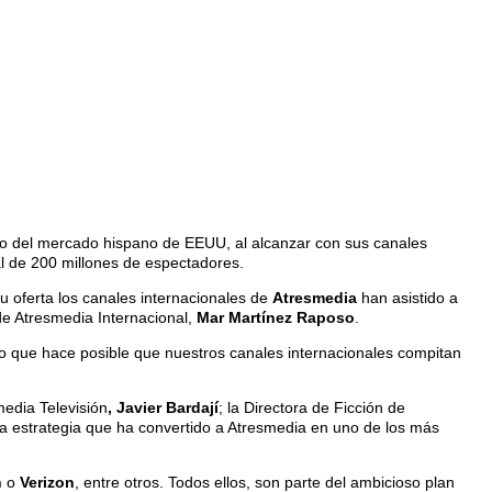
omo del mercado hispano de EEUU, al alcanzar con sus canales
l de 200 millones de espectadores.
 oferta los canales internacionales de
Atresmedia
han asistido a
 de Atresmedia Internacional,
Mar Martínez Raposo
.
o que hace posible que nuestros canales internacionales compitan
media Televisión
, Javier Bardají
; la Directora de Ficción de
la estrategia que ha convertido a Atresmedia en uno de los más
h
o
Verizon
, entre otros. Todos ellos, son parte del ambicioso plan