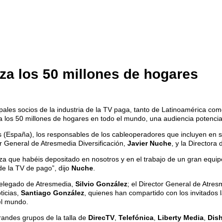
za los 50 millones de hogares
pales socios de la industria de la TV paga, tanto de Latinoamérica c
 los 50 millones de hogares en todo el mundo, una audiencia potencia
 (España), los responsables de los cableoperadores que incluyen en su
or General de Atresmedia Diversificación,
Javier Nuche
, y la Directora
za que habéis depositado en nosotros y en el trabajo de un gran equip
de la TV de pago”, dijo
Nuche
.
 Delegado de Atresmedia,
Silvio González
; el Director General de Atres
ticias,
Santiago González
, quienes han compartido con los invitados 
el mundo.
randes grupos de la talla de
DirecTV
,
Telefónica
,
Liberty Media
,
Dis