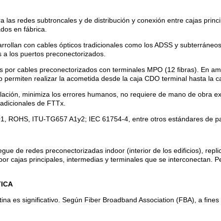
ra las redes subtroncales y de distribución y conexión entre cajas pri
dos en fábrica.
sarrollan con cables ópticos tradicionales como los ADSS y subterráne
as a los puertos preconectorizados.
s por cables preconectorizados con terminales MPO (12 fibras). En amb
p permiten realizar la acometida desde la caja CDO terminal hasta la ca
lación, minimiza los errores humanos, no requiere de mano de obra expe
tradicionales de FTTx.
, ROHS, ITU-TG657 A1y2; IEC 61754-4, entre otros estándares de p
egue de redes preconectorizadas indoor (interior de los edificios), repl
or cajas principales, intermedias y terminales que se interconectan. Pe
PTICA
tina es significativo. Según Fiber Broadband Association (FBA), a fine