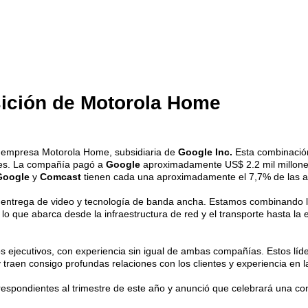
sición de Motorola Home
a empresa Motorola Home, subsidiaria de
Google Inc.
Esta combinación
ones. La compañía pagó a
Google
aproximadamente US$ 2.2 mil millones
Google
y
Comcast
tienen cada una aproximadamente el 7,7% de las a
 a entrega de video y tecnología de banda ancha. Estamos combinando lo
 lo que abarca desde la infraestructura de red y el transporte hasta la
tos ejecutivos, con experiencia sin igual de ambas compañías. Estos lí
traen consigo profundas relaciones con los clientes y experiencia en la 
orrespondientes al trimestre de este año y anunció que celebrará una co