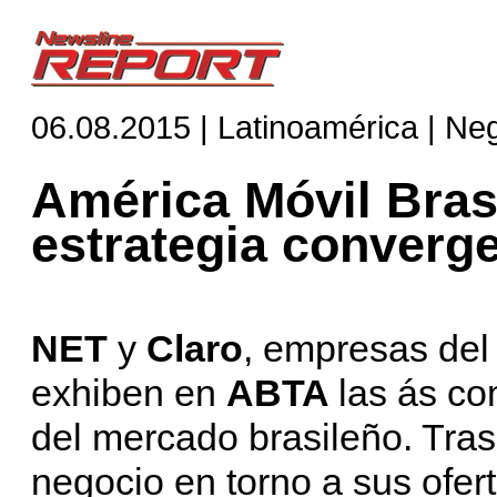
06.08.2015 | Latinoamérica | Ne
América Móvil Bras
estrategia converg
NET
y
Claro
, empresas de
exhiben en
ABTA
las ás c
del mercado brasileño. Tra
negocio en torno a sus ofer