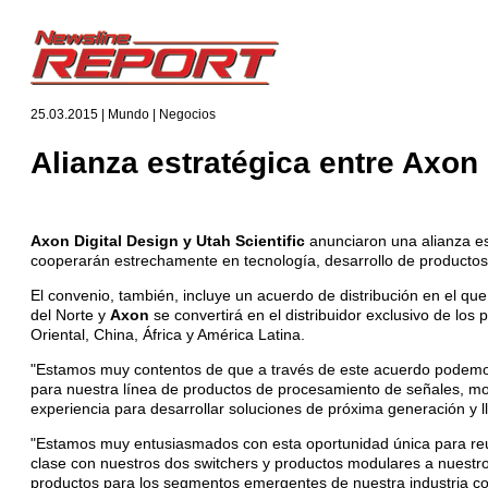
25.03.2015 | Mundo | Negocios
Alianza estratégica entre Axon 
Axon Digital Design y Utah Scientific
anunciaron una alianza est
cooperarán estrechamente en tecnología, desarrollo de productos
El convenio, también, incluye un acuerdo de distribución en el qu
del Norte y
Axon
se convertirá en el distribuidor exclusivo de lo
Oriental, China, África y América Latina.
"Estamos muy contentos de que a través de este acuerdo podemos 
para nuestra línea de productos de procesamiento de señales, mon
experiencia para desarrollar soluciones de próxima generación y
"Estamos muy entusiasmados con esta oportunidad única para reuni
clase con nuestros dos switchers y productos modulares a nuestr
productos para los segmentos emergentes de nuestra industria c