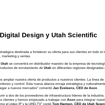
Digital Design y Utah Scientific
ratégica destinada a fortalecer su oferta para sus clientes en todo el 
, marketing y ventas.
e
Utah
se convertirá en distribuidor maestro de la empresa de tecnolog
s productos de enrutamiento de
Utah
en diferentes regiones designadas 
ampliar nuestra oferta de productos a nuestros clientes. La línea d
itoreo y control. Esta nueva alianza encaja estratégica y culturalmen
 llegar a nuevos mercados" comentó
Jan Eveleens, CEO de Axon
.
r a dos de los proveedores de infraestructura líderes de la industria
os clientes y hemos empezado a trabajar con
Axon
para integrar nuest
omo el vídeo IP y la UHD-TV" contó
Tom Harmon, CEO de Utah Scient