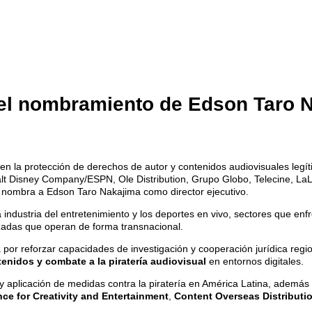
 el nombramiento de Edson Taro 
a en la protección de derechos de autor y contenidos audiovisuales le
lt Disney Company/ESPN, Ole Distribution, Grupo Globo, Telecine, LaL
to nombra a Edson Taro Nakajima como director ejecutivo.
industria del entretenimiento y los deportes en vivo, sectores que enfr
izadas que operan de forma transnacional.
por reforzar capacidades de investigación y cooperación jurídica regio
enidos y combate a la piratería
audiovisual
en entornos digitales.
y aplicación de medidas contra la piratería en América Latina, además
nce for Creativity and Entertainment
,
Content Overseas Distributi