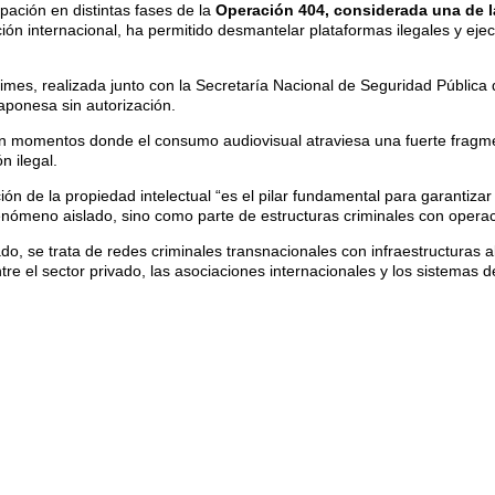
pación en distintas fases de la
Operación 404, considerada una de la
ción internacional, ha permitido desmantelar plataformas ilegales y eje
es, realizada junto con la Secretaría Nacional de Seguridad Pública d
japonesa sin autorización.
n momentos donde el consumo audiovisual atraviesa una fuerte fragme
n ilegal.
de la propiedad intelectual “es el pilar fundamental para garantizar la 
fenómeno aislado, sino como parte de estructuras criminales con operac
lado, se trata de redes criminales transnacionales con infraestructuras 
e el sector privado, las asociaciones internacionales y los sistemas de