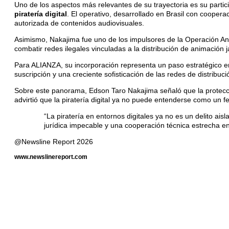
Uno de los aspectos más relevantes de su trayectoria es su partici
piratería digital
. El operativo, desarrollado en Brasil con coopera
autorizada de contenidos audiovisuales.
Asimismo, Nakajima fue uno de los impulsores de la Operación Anim
combatir redes ilegales vinculadas a la distribución de animación 
Para ALIANZA, su incorporación representa un paso estratégico e
suscripción y una creciente sofisticación de las redes de distribució
Sobre este panorama, Edson Taro Nakajima señaló que la protección 
advirtió que la piratería digital ya no puede entenderse como un 
“La piratería en entornos digitales ya no es un delito ais
jurídica impecable y una cooperación técnica estrecha entr
@Newsline Report 2026
www.newslinereport.com