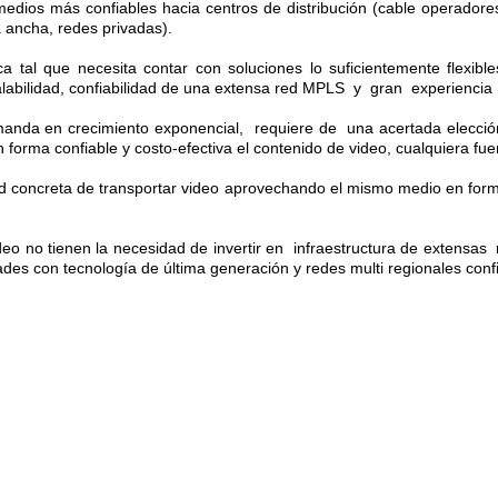
edios más confiables hacia centros de distribución (cable operadores
 ancha, redes privadas).
tal que necesita contar con soluciones lo suficientemente flexible
alabilidad, confiabilidad de una extensa red MPLS y gran experienci
demanda en crecimiento exponencial, requiere de una acertada elecció
 forma confiable y costo-efectiva el contenido de video, cualquiera fuer
lidad concreta de transportar video aprovechando el mismo medio en fo
eo no tienen la necesidad de invertir en infraestructura de extensas
ades con tecnología de última generación y redes multi regionales conf