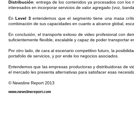
Distribución
: entrega de los contenidos ya procesados con los m
interesados en incorporar servicios de valor agregado (voz, banda
En
Level 3
entendemos que el segmento tiene una masa crítica 
combinación de sus capacidades en cuanto a alcance global, esc
En conclusión, el transporte exitoso de video profesional con 
suficientemente flexible, escalable y capaz de poder transportar en
Por otro lado, de cara al escenario competitivo futuro, la posibi
portafolio de servicios, y por ende los negocios asociados.
Entendemos que las empresas productoras y distribuidoras de vid
el mercado les presenta alternativas para satisfacer esas necesid
© Newsline Report 2013
www.newslinereport.com