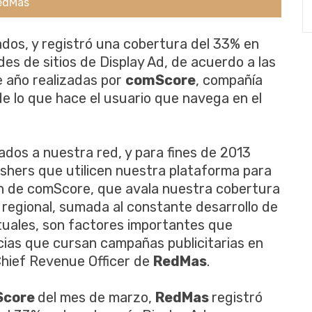
RedMas
liados, y registró una cobertura del 33% en
es de sitios de Display Ad, de acuerdo a las
e año realizadas por
comScore
, compañía
de lo que hace el usuario que navega en el
iados a nuestra red, y para fines de 2013
ishers que utilicen nuestra plataforma para
n de comScore, que avala nuestra cobertura
l regional, sumada al constante desarrollo de
tuales, son factores importantes que
cias que cursan campañas publicitarias en
Chief Revenue Officer de
RedMas
.
Score
del mes de marzo,
RedMas
registró