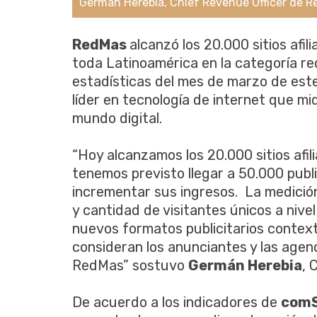
Germán Herebia, Chief Revenue Officer de 
RedMas
alcanzó los 20.000 sitios afi
toda Latinoamérica en la categoría red
estadísticas del mes de marzo de est
líder en tecnología de internet que mi
mundo digital.
“Hoy alcanzamos los 20.000 sitios afil
tenemos previsto llegar a 50.000 publ
incrementar sus ingresos. La medició
y cantidad de visitantes únicos a nive
nuevos formatos publicitarios contex
consideran los anunciantes y las agen
RedMas” sostuvo
Germán Herebia
, 
De acuerdo a los indicadores de
com