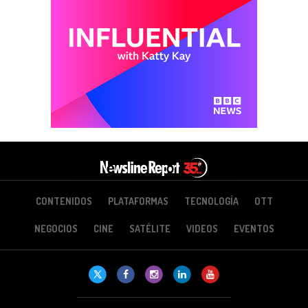
CONTENIDOS
PLATAFORMAS
TECNOLOGÍA
OTT
NEGOCIOS
CINE
SATÉLITE
VIDEOS
EVENTOS