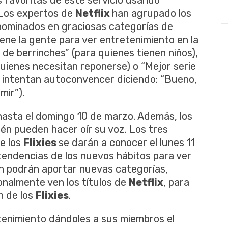
. Los expertos de
Netflix
han agrupado los
 nominados en graciosas categorías de
iene la gente para ver entretenimiento en la
 de berrinches” (para quienes tienen niños),
quienes necesitan reponerse) o “Mejor serie
e intentan autoconvencer diciendo: “Bueno,
rmir”).
hasta el domingo 10 de marzo. Además, los
én pueden hacer oír su voz. Los tres
e los
Flixies
se darán a conocer el lunes 11
tendencias de los nuevos hábitos para ver
én podrán aportar nuevas categorías,
onalmente ven los títulos de
Netflix
, para
n de los
Flixies
.
tenimiento dándoles a sus miembros el