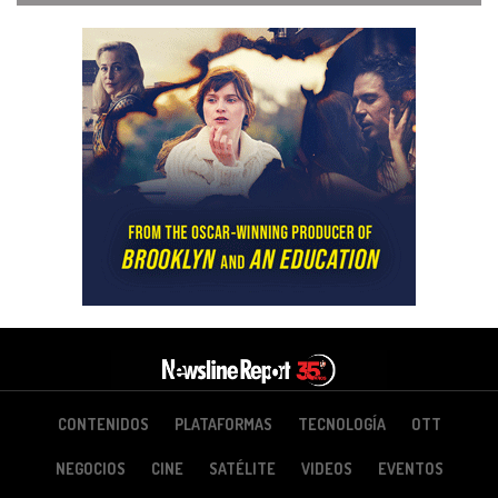
CONTENIDOS
PLATAFORMAS
TECNOLOGÍA
OTT
NEGOCIOS
CINE
SATÉLITE
VIDEOS
EVENTOS