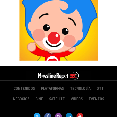
CONTENIDOS
PLATAFORMAS
TECNOLOGÍA
OTT
NEGOCIOS
CINE
SATÉLITE
VIDEOS
EVENTOS