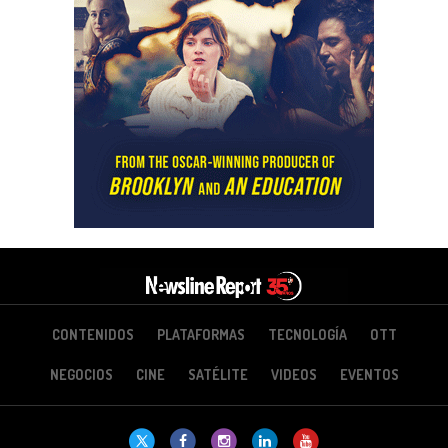
CONTENIDOS
PLATAFORMAS
TECNOLOGÍA
OTT
NEGOCIOS
CINE
SATÉLITE
VIDEOS
EVENTOS