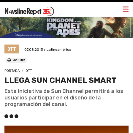
Togg
navi
OTT
07.08.2013 > Latinoamérica
IMPRIMIR
PORTADA
OTT
LLEGA SUN CHANNEL SMART
Esta iniciativa de Sun Channel permitirá a los
usuarios participar en el diseño de la
programación del canal.