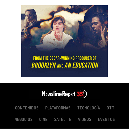
CONTENIDOS
PLATAFORMAS
TECNOLOGÍA
OTT
NEGOCIOS
CINE
SATÉLITE
VIDEOS
EVENTOS