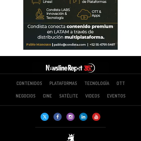
CONTENIDOS
PLATAFORMAS
TECNOLOGÍA
OTT
NEGOCIOS
CINE
SATÉLITE
VIDEOS
EVENTOS