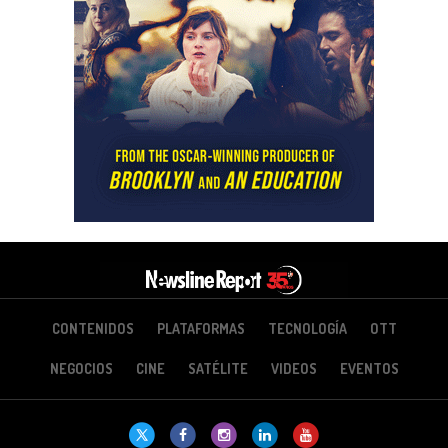
CONTENIDOS
PLATAFORMAS
TECNOLOGÍA
OTT
NEGOCIOS
CINE
SATÉLITE
VIDEOS
EVENTOS