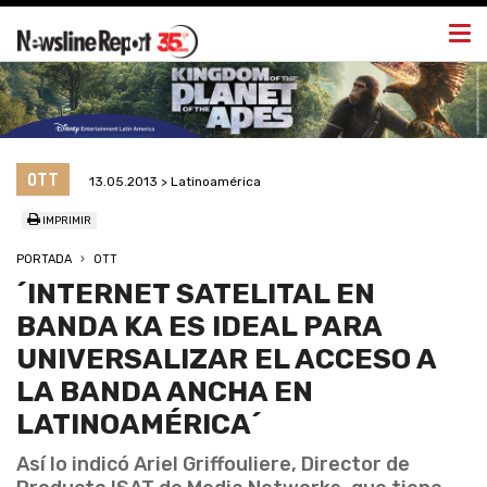
Togg
navi
OTT
13.05.2013 > Latinoamérica
IMPRIMIR
PORTADA
OTT
´INTERNET SATELITAL EN
BANDA KA ES IDEAL PARA
UNIVERSALIZAR EL ACCESO A
LA BANDA ANCHA EN
LATINOAMÉRICA´
Así lo indicó Ariel Griffouliere, Director de