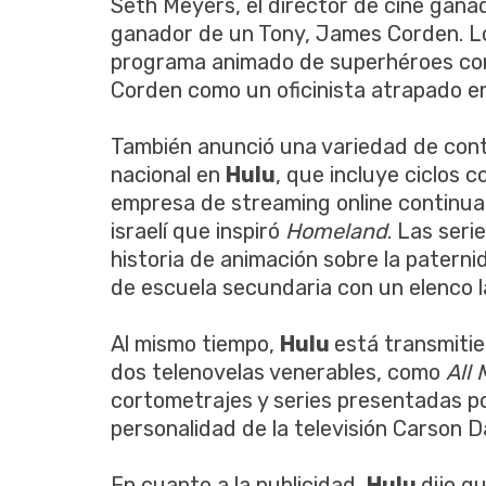
Seth Meyers, el director de cine gan
ganador de un Tony, James Corden. L
programa animado de superhéroes co
Corden como un oficinista atrapado en
También anunció una variedad de cont
nacional en
Hulu
, que incluye ciclos 
empresa de streaming online continu
israelí que inspiró
Homeland
. Las seri
historia de animación sobre la paterni
de escuela secundaria con un elenco l
Al mismo tiempo,
Hulu
está transmiti
dos telenovelas venerables, como
All 
cortometrajes y series presentadas por
personalidad de la televisión Carson Da
En cuanto a la publicidad,
Hulu
dijo q