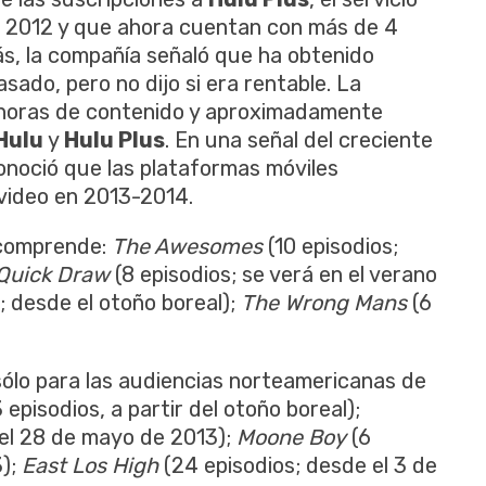
en 2012 y que ahora cuentan con más de 4
s, la compañía señaló que ha obtenido
sado, pero no dijo si era rentable. La
 horas de contenido y aproximadamente
Hulu
y
Hulu Plus
. En una señal del creciente
onoció que las plataformas móviles
video en 2013-2014.
s comprende:
The Awesomes
(10 episodios;
Quick Draw
(8 episodios; se verá en el verano
; desde el otoño boreal);
The Wrong Mans
(6
(sólo para las audiencias norteamericanas de
 episodios, a partir del otoño boreal);
 el 28 de mayo de 2013);
Moone Boy
(6
3);
East Los High
(24 episodios; desde el 3 de