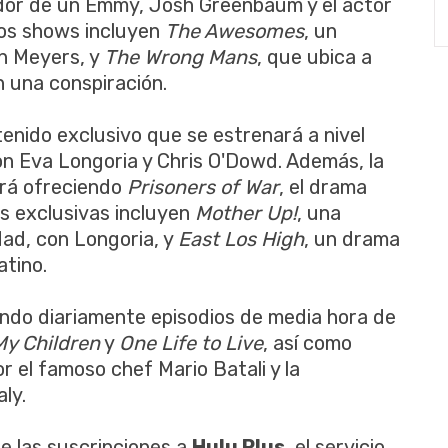
ador de un Emmy, Josh Greenbaum y el actor
os shows incluyen
The Awesomes
, un
n Meyers, y
The Wrong Mans
, que ubica a
 una conspiración.
enido exclusivo que se estrenará a nivel
con Eva Longoria y Chris O'Dowd. Además, la
ará ofreciendo
Prisoners of War
, el drama
es exclusivas incluyen
Mother Up!
, una
dad, con Longoria, y
East Los High
, un drama
atino.
endo diariamente episodios de media hora de
My Children
y
One Life to Live
, así como
 el famoso chef Mario Batali y la
ly.
ue las suscripciones a
Hulu Plus
, el servicio