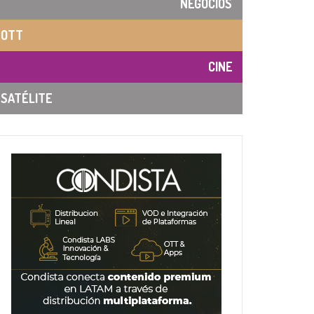
NEGOCIOS
OTT
CINE
SATÉLITE