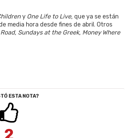
Children
y
One Life to Live
, que ya se están
de media hora desde fines de abril. Otros
 Road
,
Sundays at the Greek
,
Money Where
STÓ ESTA NOTA?
2