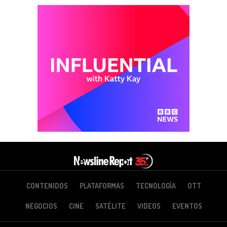
CONTENIDOS
PLATAFORMAS
TECNOLOGÍA
OTT
NEGOCIOS
CINE
SATÉLITE
VIDEOS
EVENTOS