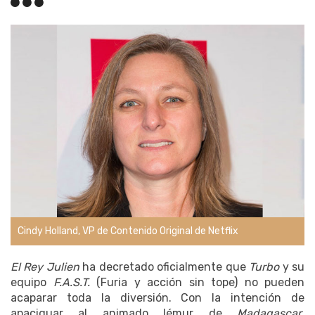
Cindy Holland, VP de Contenido Original de Netflix
El Rey Julien
ha decretado oficialmente que
Turbo
y su
equipo
F.A.S.T.
(Furia y acción sin tope) no pueden
acaparar toda la diversión. Con la intención de
apaciguar al animado lémur de
Madagascar
,