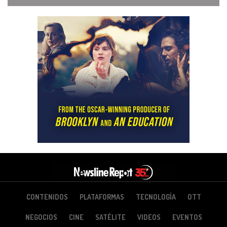
CONTENIDOS
PLATAFORMAS
TECNOLOGÍA
OTT
NEGOCIOS
CINE
SATÉLITE
VIDEOS
EVENTOS