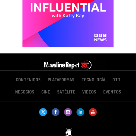
CONTENIDOS
PLATAFORMAS
TECNOLOGÍA
OTT
NEGOCIOS
CINE
SATÉLITE
VIDEOS
EVENTOS