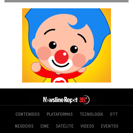
CONTENIDOS
PLATAFORMAS
TECNOLOGÍA
OTT
NEGOCIOS
CINE
SATÉLITE
VIDEOS
EVENTOS