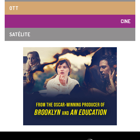
OTT
CINE
SATÉLITE