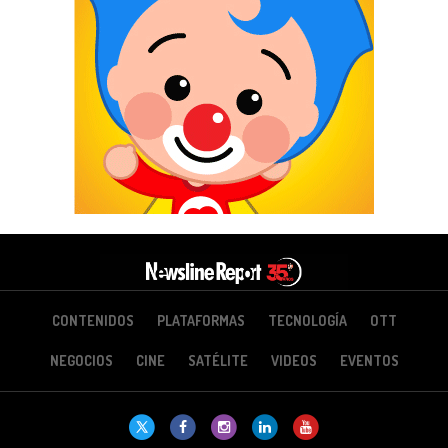
CONTENIDOS
PLATAFORMAS
TECNOLOGÍA
OTT
NEGOCIOS
CINE
SATÉLITE
VIDEOS
EVENTOS