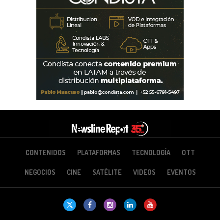
CONTENIDOS
PLATAFORMAS
TECNOLOGÍA
OTT
NEGOCIOS
CINE
SATÉLITE
VIDEOS
EVENTOS