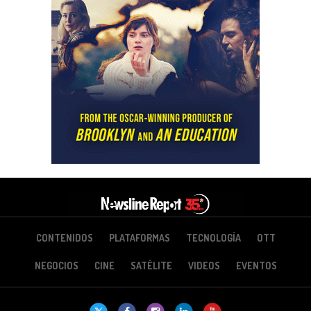
CONTENIDOS
PLATAFORMAS
TECNOLOGÍA
OTT
NEGOCIOS
CINE
SATÉLITE
VIDEOS
EVENTOS