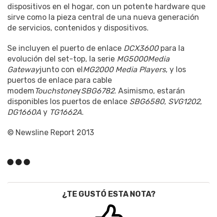
dispositivos en el hogar, con un potente hardware que
sirve como la pieza central de una nueva generación
de servicios, contenidos y dispositivos.
Se incluyen el puerto de enlace
DCX3600
para la
evolución del set-top, la serie
MG5000
Media
Gateway
junto con el
MG2000 Media Players
, y los
puertos de enlace para cable
modem
Touchstone
y
SBG6782
. Asimismo, estarán
disponibles los puertos de enlace
SBG6580
,
SVG1202
,
DG1660A
y
TG1662A
.
© Newsline Report 2013
¿TE GUSTÓ ESTA NOTA?