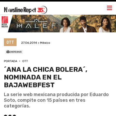
Togg
navi
OTT
27.06.2014 > México
IMPRIMIR
PORTADA
OTT
´ANA LA CHICA BOLERA´,
NOMINADA EN EL
BAJAWEBFEST
La serie web mexicana producida por Eduardo
Soto, compite con 15 países en tres
categorías.